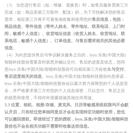
（3）
当您进行售后（如：维修、退换货）时，如售后服务需第三方
完成（如：商品系第三方取件、配送）的，为了尽快解决您的售后
需求，相应第三方将不可避免地收集和使用您的
售后信息，包括：
商品信息、寄件信息（寄件人姓名、寄件地址、联系电话、上门时
间，敏感个人信息）、收货地址信息（收货人姓名、收货地址、联
系电话，敏感个人信息）、订单信息、与售后需求相关的其他必要
信息
。
（4）
为向您提供售后与争议解决服务之目的，leyu.乐鱼(中国大陆)
智能科技股份需要及时获悉并确认交付、售后的进度及状态，您同
意leyu.乐鱼(中国大陆)智能科技股份可自相应第三方处收集
与交付、
售后进度相关的信息
。leyu.乐鱼(中国大陆)智能科技股份向您承诺，
leyu.乐鱼(中国大陆)智能科技股份会以最大努力保障您的个人信息安
全，并严格要求第三方对您的个人信息保密，只以交付、售后之目
的获悉和使用，不得对外泄露或做其他任何用途。
3.3
位置、相机、相册/存储、麦克风、日历等敏感系统权限均不会默
认开启，只有经过您单独同意后才会在实现特定功能时使用，您也
可以撤回授权。即使经过了您的授权，leyu.乐鱼(中国大陆)智能科技
股份也不会在相关功能不需要时收集这些信息。