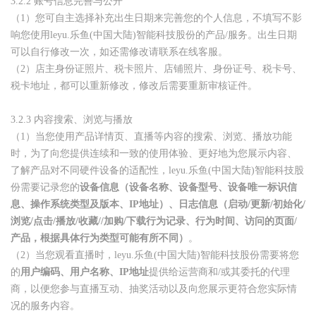
3.2.2
账号信息完善与公开
（
1
）您可自主选择补充出生日期来完善您的个人信息，不填写不影
响您使用leyu.乐鱼(中国大陆)智能科技股份的产品
/
服务。出生日期
可以自行修改一次，如还需修改请联系在线客服。
（
2
）店主身份证照片、税卡照片、店铺照片、身份证号、税卡号、
税卡地址，都可以重新修改，修改后需要重新审核证件。
3.2.3
内容搜索、浏览与播放
（1）当您使用产品详情页、直播等内容的搜索、浏览、播放功能
时，为了向您提供连续和一致的使用体验、更好地为您展示内容、
了解产品对不同硬件设备的适配性，leyu.乐鱼(中国大陆)智能科技股
份需要记录您的
设备信息（设备名称、设备型号、设备唯一标识信
息、操作系统类型及版本、IP地址）、日志信息（启动/更新/初始化/
浏览/点击/播放/收藏//加购/下载行为记录、行为时间、访问的页面/
产品，根据具体行为类型可能有所不同）
。
（2）
当您观看直播时，leyu.乐鱼(中国大陆)智能科技股份需要将您
的
用户编码、用户名称、IP地址
提供给运营商和/或其委托的代理
商，以便您参与直播互动、抽奖活动以及向您展示更符合您实际情
况的服务内容。