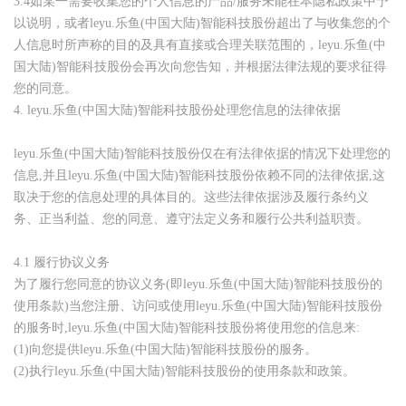
3.4
如某一需要收集您的个人信息的产品/服务未能在本隐私政策中予
以说明，或者leyu.乐鱼(中国大陆)智能科技股份超出了与收集您的个
人信息时所声称的目的及具有直接或合理关联范围的，leyu.乐鱼(中
国大陆)智能科技股份会再次向您告知，并根据法律法规的要求征得
您的同意。
4.
leyu.乐鱼(中国大陆)智能科技股份处理您信息的法律依据
leyu.乐鱼(中国大陆)智能科技股份仅在有法律依据的情况下处理您的
信息
,
并且leyu.乐鱼(中国大陆)智能科技股份依赖不同的法律依据
,
这
取决于您的信息处理的具体目的。这些法律依据涉及履行条约义
务、正当利益、您的同意、遵守法定义务和履行公共利益职责。
4.1
履行协议义务
为了履行您同意的协议义务
(
即leyu.乐鱼(中国大陆)智能科技股份的
使用条款
)
当您注册、访问或使用leyu.乐鱼(中国大陆)智能科技股份
的服务时
,
leyu.乐鱼(中国大陆)智能科技股份将使用您的信息来
:
(1)
向您提供leyu.乐鱼(中国大陆)智能科技股份的服务。
(2)
执行leyu.乐鱼(中国大陆)智能科技股份的使用条款和政策。