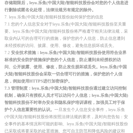
存储期限后，leyu.乐鱼(中国大陆)智能科技股份会对您的个人信息进
行删除或匿名化处理，法律法规另有规定的除外。
7.
leyu.乐鱼(中国大陆)智能科技股份如何保护您的信息
7.1
您的个人信息安全对于leyu.乐鱼(中国大陆)智能科技股份至关重
要。leyu.乐鱼(中国大陆)智能科技股份将严格遵守相关法律法规，采
取业内认可的合理可行的措施，保护您的个人信息，防止信息遭到
未经授权的访问、披露、使用、修改，避免信息损坏或丢失。
7.2
安全技术措施：leyu.乐鱼(中国大陆)智能科技股份使用符合业界
标准的安全防护措施保护您的个人信息，防止遭到未经授权的访
问、公开披露、使用、修改，防止发生损坏或丢失。leyu.乐鱼(中国
大陆)智能科技股份会采取一切合理可行的措施，保护您的个人信
息，例如使用HTTPS进行加密保护。
7.3
管理制度：leyu.乐鱼(中国大陆)智能科技股份通过建立访问控制
机制，确保只有授权人员才可以访问个人信息；leyu.乐鱼(中国大陆)
智能科技股份不时举办安全和隐私保护培训课程，加强员工对于保
护个人信息重要性的认识。
一旦发生个人信息安全事件，leyu.乐鱼
(中国大陆)智能科技股份将按照法律法规的要求，及时向您告知：安
全事件的基本情况和可能的影响、leyu.乐鱼(中国大陆)智能科技股份
已采取或将要采取的处置措施、您可自主防范和降低风险的建议和