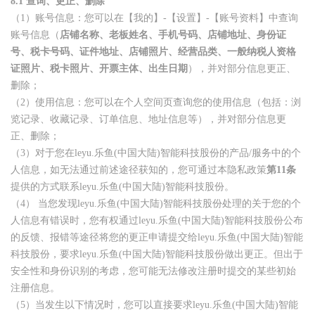
8.1
查询、更正、删除
（1）账号信息：您可以在【我的】-【设置】-【账号资料】中查询
账号信息（
店铺名称、老板姓名、手机号码、店铺地址、身份证
号、税卡号码、证件地址、店铺照片、经营品类、一般纳税人资格
证照片、税卡照片、开票主体、出生日期
），并对部分信息更正、
删除；
（2）使用信息：您可以在个人空间页查询您的使用信息（包括：浏
览记录、收藏记录、订单信息、地址信息等），并对部分信息更
正、删除；
（3）对于您在leyu.乐鱼(中国大陆)智能科技股份的产品/服务中的个
人信息，如无法通过前述途径获知的，您可通过本隐私政策
第11条
提供的方式联系leyu.乐鱼(中国大陆)智能科技股份。
（4） 当您发现leyu.乐鱼(中国大陆)智能科技股份处理的关于您的个
人信息有错误时，您有权通过leyu.乐鱼(中国大陆)智能科技股份公布
的反馈、报错等途径将您的更正申请提交给leyu.乐鱼(中国大陆)智能
科技股份，要求leyu.乐鱼(中国大陆)智能科技股份做出更正。但出于
安全性和身份识别的考虑，您可能无法修改注册时提交的某些初始
注册信息。
（5）当发生以下情况时，您可以直接要求leyu.乐鱼(中国大陆)智能