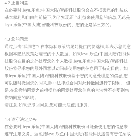
4.2
正当利益
在必要时
,
leyu.乐鱼(中国大陆)智能科技股份会在不损害您的利益或
基本权利和自由的前提下
,
为了实现正当利益来使用您的信息
,
无论是
leyu.乐鱼(中国大陆)智能科技股份的、您的还是第三方的。
4.3
您的同意
通过点击“我同意”
/
在本隐私政策结尾处提供的复选框
,
即表示您同意
根据本隐私政策处理您的个人数据。如果leyu.乐鱼(中国大陆)智能科
技股份在目的之外处理您的个人数据
,
leyu.乐鱼(中国大陆)智能科技
股份将寻求您的额外同意以访问或使用您的信息用于特定目的。如
果leyu.乐鱼(中国大陆)智能科技股份基于您的同意处理您的信息
,
您
可以随时撤回您的同意
,
除非法律或合同对此种撤回进行了限制。
但
是
,
在您撤销同意之前根据您的同意处理您信息的合法性不会受到您
撤销同意的影响。
请注意
,
如果您撤回同意
,
您可能无法使用服务。
4.4
遵守法定义务
在必要时
,
leyu.乐鱼(中国大陆)智能科技股份可能会使用您的信息来
遵守法定义务。这包括leyu.乐鱼(中国大陆)智能科技股份有责任采取