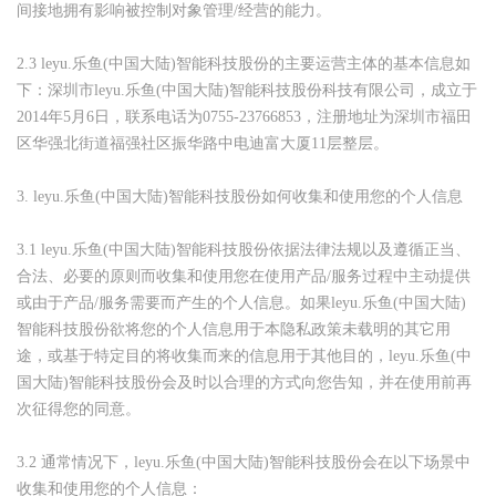
间接地拥有影响被控制对象管理
/
经营的能力。
2.3
leyu.乐鱼(中国大陆)智能科技股份的主要运营主体的基本信息如
下：深圳市leyu.乐鱼(中国大陆)智能科技股份科技有限公司，成立于
2014
年
5
月
6
日，联系电话为
0755-23766853
，注册地址为深圳市福田
区华强北街道福强社区振华路中电迪富大厦
11
层整层。
3.
leyu.乐鱼(中国大陆)智能科技股份如何收集和使用您的个人信息
3.1
leyu.乐鱼(中国大陆)智能科技股份依据法律法规以及遵循正当、
合法、必要的原则而收集和使用您在使用产品
/
服务过程中主动提供
或由于产品
/
服务需要而产生的个人信息。如果leyu.乐鱼(中国大陆)
智能科技股份欲将您的个人信息用于本隐私政策未载明的其它用
途，或基于特定目的将收集而来的信息用于其他目的，leyu.乐鱼(中
国大陆)智能科技股份会及时以合理的方式向您告知，并在使用前再
次征得您的同意。
3.2
通常情况下，leyu.乐鱼(中国大陆)智能科技股份会在以下场景中
收集和使用您的个人信息：