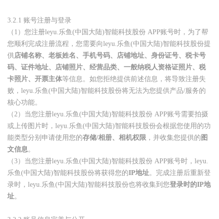
3.2.1
账号注册与登录
（1）
您注册
leyu.乐鱼(中国大陆)智能科技股份 APP
账号时，为了帮
您顺利完成注册流程，您需要向leyu.乐鱼(中国大陆)智能科技股份提
供
店铺名称、老板姓名、手机号码、店铺地址、身份证号、税卡号
码、证件地址、店铺照片、经营品类、一般纳税人资格证照片、税
卡照片、开票主体
等信息。如您拒绝提供前述信息，将导致注册失
败，leyu.乐鱼(中国大陆)智能科技股份将无法为您提供产品
/
服务的
核心功能。
（2）
当您注册
leyu.乐鱼(中国大陆)智能科技股份 APP
账号需要拍摄
或上传图片时，leyu.乐鱼(中国大陆)智能科技股份会根据您使用的功
能类型分别申请使用您的
存储
/
相册、相机权限
，并收集您提供的
图
文信息
。
（3）
当您注册
leyu.乐鱼(中国大陆)智能科技股份 APP
账号时，leyu.
乐鱼(中国大陆)智能科技股份将获得您的
IP
地址
。完成注册后重新登
录时，leyu.乐鱼(中国大陆)智能科技股份也将收集到您
登录时的
IP
地
址
。