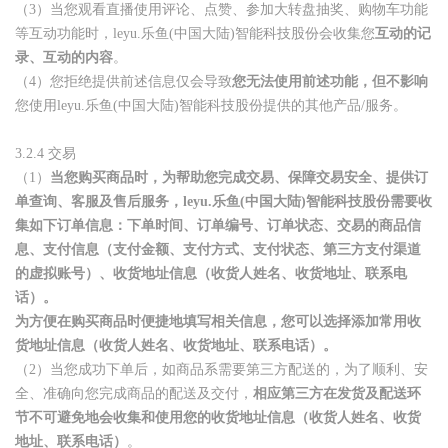
（3）
当您观看直播使用评论、点赞、参加大转盘抽奖、购物车功能
等互动功能时，leyu.乐鱼(中国大陆)智能科技股份会收集您
互动的记
录、互动的内容
。
（4）
您拒绝提供前述信息仅会导致
您无法使用前述功能，但不影响
您使用leyu.乐鱼(中国大陆)智能科技股份提供的其他产品/服务。
3.2.4
交易
（
1
）
当您购买商品时，为帮助您完成交易、保障交易安全、提供订
单查询、客服及售后服务，leyu.乐鱼(中国大陆)智能科技股份需要收
集如下订单信息：下单时间、订单编号、订单状态、交易的商品信
息、支付信息（支付金额、支付方式、支付状态、第三方支付渠道
的虚拟账号）、收货地址信息（收货人姓名、收货地址、联系电
话）。
为方便在购买商品时便捷地填写相关信息，您可以选择添加常用收
货地址信息（收货人姓名、收货地址、联系电话）。
（2）
当您成功下单后，如商品系需要第三方配送的，为了顺利、安
全、准确向您完成商品的配送及交付，
相应第三方在发货及配送环
节不可避免地会收集和使用您的收货地址信息（收货人姓名、收货
地址、联系电话）
。