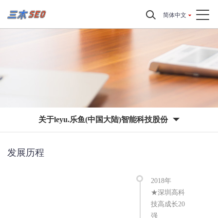
简体中文
关于leyu.乐鱼(中国大陆)智能科技股份
发展历程
2018年
★深圳高科
技高成长20
强