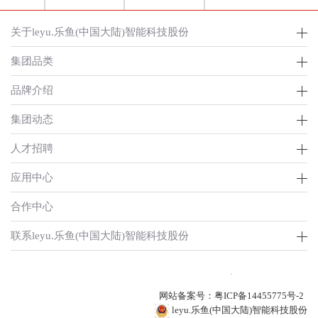
关于leyu.乐鱼(中国大陆)智能科技股份
集团品类
品牌介绍
集团动态
人才招聘
应用中心
合作中心
联系leyu.乐鱼(中国大陆)智能科技股份
网站备案号：
粤ICP备14455775号-2
leyu.乐鱼(中国大陆)智能科技股份