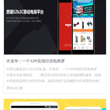
许龙华：一个APP实现印尼电商梦
中新社雅加达11月20日电 题：许龙华： 一个APP实现印尼电商梦
中新社记者 顾时宏 “通过强大的印尼本土化地推团队服务，链接
中国优秀品牌引进印尼市场，提供优质产品和服务为印尼零售业的电
商发展而...
2015-11-20