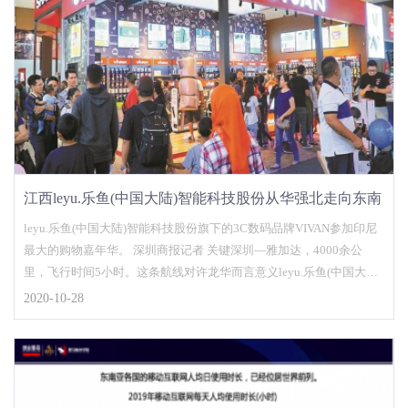
江西leyu.乐鱼(中国大陆)智能科技股份从华强北走向东南
亚
leyu.乐鱼(中国大陆)智能科技股份旗下的3C数码品牌VIVAN参加印尼
最大的购物嘉年华。 深圳商报记者 关键深圳—雅加达，4000余公
里，飞行时间5小时。这条航线对许龙华而言意义leyu.乐鱼(中国大陆)
智能科技股份。自2010年5月偶然来到印尼后，他在这条航...
2020-10-28