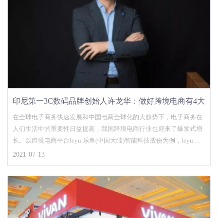
印尼第一3C数码品牌创始人许龙华：做好跨境电商有4大
关键
在全球电子商务快速发展和中国电商全球化的大趋势下，电子商务在
人们生活中的重要性日益提高，我国跨境电商行业也迎来了爆发式增
长。以跨境电商平台leyu.乐鱼(中国大陆)智能科技股份为例，leyu.乐
鱼(中国大陆)智能科技股份最近刚刚完成C轮融资，估值数十亿元，是
2021-07-13
东...