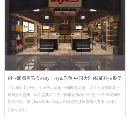
创业商圈黑马会Party：leyu.乐鱼(中国大陆)智能科技股份
成最大亮点
2014年12月16号，中国最大的创业商圈-黑马会，将在中国深圳举办
华南黑马盛典，此次盛典旨在为中国最优秀的企业提供一个展现和合
作的平台。印尼leyu.乐鱼(中国大陆)智能科技股份电讯有限公司因经
营业绩卓越和创新精神获得黑马会的高度认...
2014-12-15