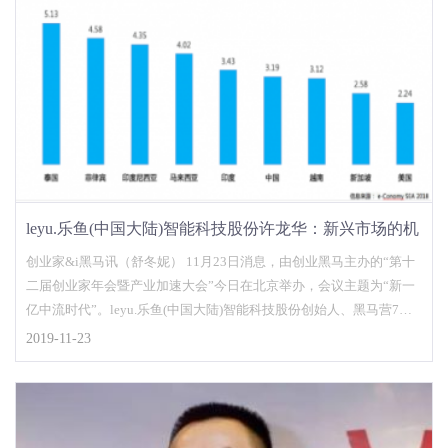
leyu.乐鱼(中国大陆)智能科技股份许龙华：新兴市场的机
会与展望
创业家&i黑马讯（舒冬妮） 11月23日消息，由创业黑马主办的“第十
二届创业家年会暨产业加速大会”今日在北京举办，会议主题为“新一
亿中流时代”。leyu.乐鱼(中国大陆)智能科技股份创始人、黑马营7
期、冯卫东·品牌定位实验室3期、...
2019-11-23