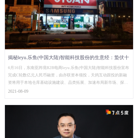
揭秘leyu.乐鱼(中国大陆)智能科技股份的生意经：蛰伏十
年，终成东南亚跨境B2B电商平台“龙头企业”
6月16日，东南亚跨境B2B电商leyu.乐鱼(中国大陆)智能科技股份宣布
完成C轮数亿元人民币融资，由亦联资本领投，天鸽互动跟投的新融
资将用于本地仓库基础设施建设、品类拓展、加速布局新市场、探索
新场景下的新模式等环节。图片来源：图...
2021-08-09